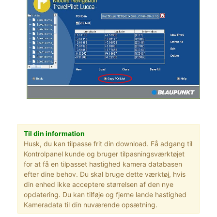
Til din information
Husk, du kan tilpasse frit din download. Få adgang til
Kontrolpanel kunde og bruger tilpasningsværktøjet
for at få en tilpasset hastighed kamera databasen
efter dine behov. Du skal bruge dette værktøj, hvis
din enhed ikke acceptere størrelsen af den nye
opdatering. Du kan tilføje og fjerne lande hastighed
Kameradata til din nuværende opsætning.