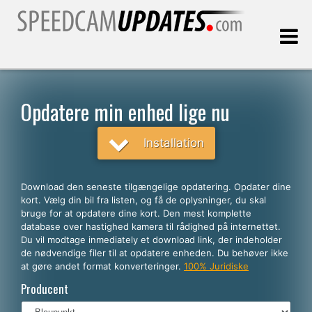
Sidst opdateret:
09.08.2026
Opdatere min enhed lige nu
Kunder
Installation
VÆLG DIT SPROG
Download den seneste tilgængelige opdatering. Opdater dine
kort. Vælg din bil fra listen, og få de oplysninger, du skal
Dansk
bruge for at opdatere dine kort. Den mest komplette
database over hastighed kamera til rådighed på internettet.
English
Du vil modtage inmediately et download link, der indeholder
de nødvendige filer til at opdatere enheden. Du behøver ikke
Español
at gøre andet format konverteringer.
100% Juridiske
Português
Producent
Deutsch