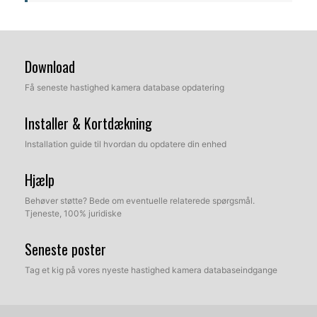
Download
Få seneste hastighed kamera database opdatering
Installer & Kortdækning
Installation guide til hvordan du opdatere din enhed
Hjælp
Behøver støtte? Bede om eventuelle relaterede spørgsmål.
Tjeneste, 100% juridiske
Seneste poster
Tag et kig på vores nyeste hastighed kamera databaseindgange