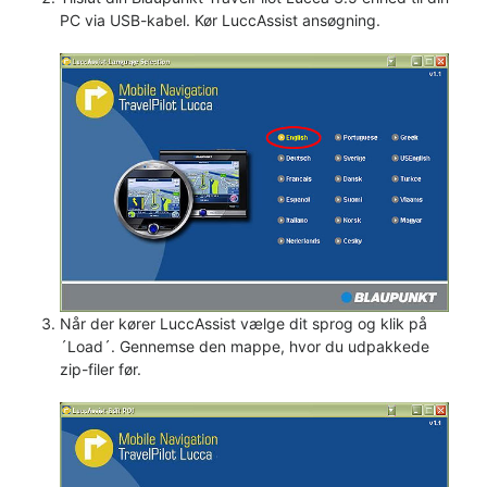
PC via USB-kabel. Kør LuccAssist ansøgning.
Når der kører LuccAssist vælge dit sprog og klik på
´Load´. Gennemse den mappe, hvor du udpakkede
zip-filer før.