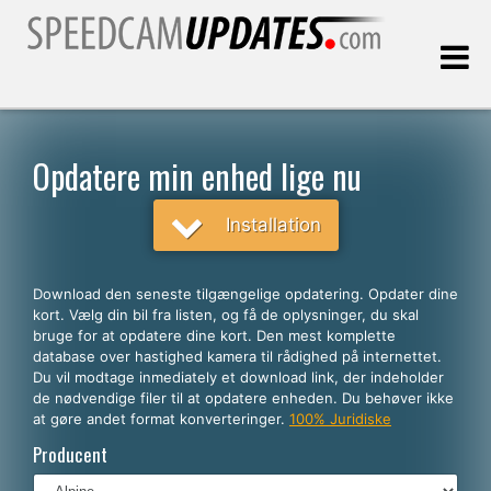
Sidst opdateret:
08.08.2026
Opdatere min enhed lige nu
Kunder
Installation
VÆLG DIT SPROG
Download den seneste tilgængelige opdatering. Opdater dine
kort. Vælg din bil fra listen, og få de oplysninger, du skal
Dansk
bruge for at opdatere dine kort. Den mest komplette
database over hastighed kamera til rådighed på internettet.
English
Du vil modtage inmediately et download link, der indeholder
de nødvendige filer til at opdatere enheden. Du behøver ikke
Español
at gøre andet format konverteringer.
100% Juridiske
Português
Producent
Deutsch