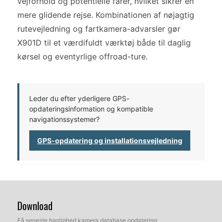
vejforhold og potentielle farer, hvilket sikrer en
mere glidende rejse. Kombinationen af nøjagtig
rutevejledning og fartkamera-advarsler gør
X901D til et værdifuldt værktøj både til daglig
kørsel og eventyrlige offroad-ture.
Leder du efter yderligere GPS-
opdateringsinformation og kompatible
navigationssystemer?
GPS-opdatering og installationsvejledning
Download
Få seneste hastighed kamera database opdatering