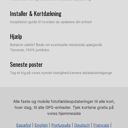
Installer & Kortdækning
Installation guide til hvordan du opdatere din enhed
Hjælp
Behøver støtte? Bede om eventuelle relaterede spørgsmål.
Tjeneste, 100% juridiske
Seneste poster
Tag et kig på vores nyeste hastighed kamera databaseindgange
Alle faste og mobile fotofældeopdateringer til alle kort,
hver dag, til alle GPS-enheder.
Tjek kortene gratis på
vores hjemmeside
Español
|
English
|
Português
|
Deutsch
|
Français
|