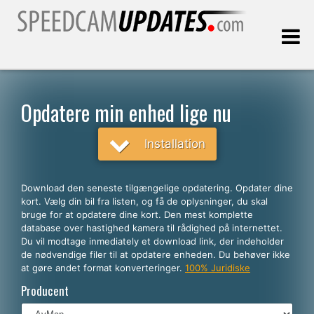
Sidst opdateret:
05.08.2026
Opdatere min enhed lige nu
Kunder
Installation
VÆLG DIT SPROG
Download den seneste tilgængelige opdatering. Opdater dine
kort. Vælg din bil fra listen, og få de oplysninger, du skal
Dansk
bruge for at opdatere dine kort. Den mest komplette
database over hastighed kamera til rådighed på internettet.
English
Du vil modtage inmediately et download link, der indeholder
de nødvendige filer til at opdatere enheden. Du behøver ikke
Español
at gøre andet format konverteringer.
100% Juridiske
Português
Producent
Deutsch