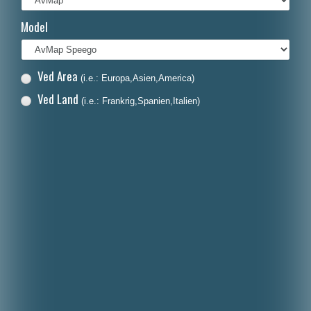
Français
Model
Italiano
Polski
Ved Area
(i.e.: Europa,Asien,America)
Nederlands
Ved Land
(i.e.: Frankrig,Spanien,Italien)