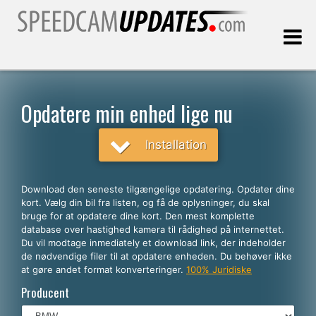
Sidst opdateret:
06.08.2026
Opdatere min enhed lige nu
Kunder
Installation
VÆLG DIT SPROG
Download den seneste tilgængelige opdatering. Opdater dine
kort. Vælg din bil fra listen, og få de oplysninger, du skal
Dansk
bruge for at opdatere dine kort. Den mest komplette
database over hastighed kamera til rådighed på internettet.
English
Du vil modtage inmediately et download link, der indeholder
de nødvendige filer til at opdatere enheden. Du behøver ikke
Español
at gøre andet format konverteringer.
100% Juridiske
Português
Producent
Deutsch