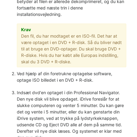
betyder at filen er allerede dekomprimeret, og du kan
fortsætte med næste trin i denne
installationsvejledning.
Krav
Den fil, du har modtaget er en ISO-fil. Det har at
være optaget i en DVD + R-disk. Så du bliver nødt
til at bruge en DVD-optager. Du skal bruge DVD +
R-diske. Hvis du har købt alle Europas indstilling,
skal du 3 DVD + R-diske.
Ved hjælp af din foretrukne optagelse software,
optage ISO billedet i en DVD + R-disk.
Indsæt dvd'en optaget i din Professional Navigator.
Den nye disk vil blive opdaget. iDrive foreslår for at
slukke computeren og venter 5 minutter. Du kan gøre
det og vente i 5 minutter, eller du kan genstarte din
iDrive system, ved at trykke på lydstyrkeknappen,
udsende CD og Eject DVD alle af dem på samme tid.
Derefter vil nye disk læses. Og systemet er klar med