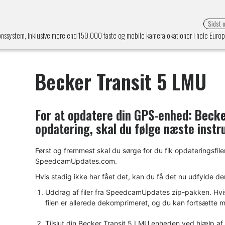
Sidst 
onssystem, inklusive mere end 150.000 faste og mobile kameralokationer i hele Euro
Becker Transit 5 LMU
For at opdatere din GPS-enhed:
Becke
opdatering, skal du følge næste instr
Først og fremmest skal du sørge for du fik opdateringsfile
SpeedcamUpdates.com.
Hvis stadig ikke har fået det, kan du få det nu udfylde de
Uddrag af filer fra SpeedcamUpdates zip-pakken. Hvis d
filen er allerede dekomprimeret, og du kan fortsætte me
Tilslut din Becker Transit 5 LMU enheden ved hjælp af