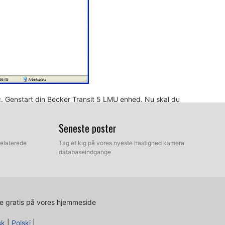
c. Genstart din Becker Transit 5 LMU enhed. Nu skal du
enu er blevet oprettet. Gå til "Indstillinger / Navigation
tion indstillinger / hastighed kamera". Dobbelttjek, at alle
Seneste poster
relaterede
Tag et kig på vores nyeste hastighed kamera
databaseindgange
e gratis på vores hjemmeside
sk
|
Polski
|