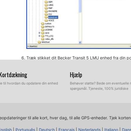
Træk stikket dit Becker Transit 5 LMU enhed fra din p
gå udenfor for at få GPS dækning. Kontroller, at en ny m
indstillinger / Danger spot" eller "Indstillinger / Naviga
 Kortdækning
Hjælp
muligheder er tilpasset dine præferencer.
ide til hvordan du opdatere din enhed
Behøver støtte? Bede om eventuelle 
spørgsmål. Tjeneste, 100% juridiske
opdateringer til alle kort, hver dag, til alle GPS-enheder.
Tjek korten
English
|
Português
|
Deutsch
|
Français
|
Nederlands
|
Italiano
|
Dan