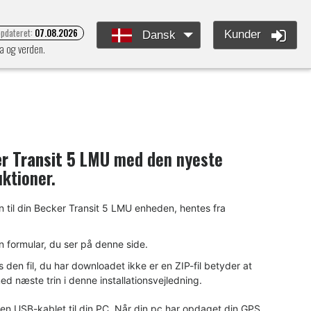
opdateret:
07.08.2026
Kunder
Dansk
pa og verden.
r Transit 5 LMU
med den nyeste
uktioner.
n til din Becker Transit 5 LMU enheden, hentes fra
n formular, du ser på denne side.
en fil, du har downloadet ikke er en ZIP-fil betyder at
d næste trin i denne installationsvejledning.
 en USB-kablet til din PC. Når din pc har opdaget din GPS