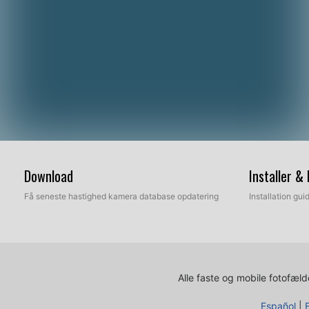
Download
Installer &
Få seneste hastighed kamera database opdatering
Installation gu
Alle faste og mobile fotofælde
Español
|