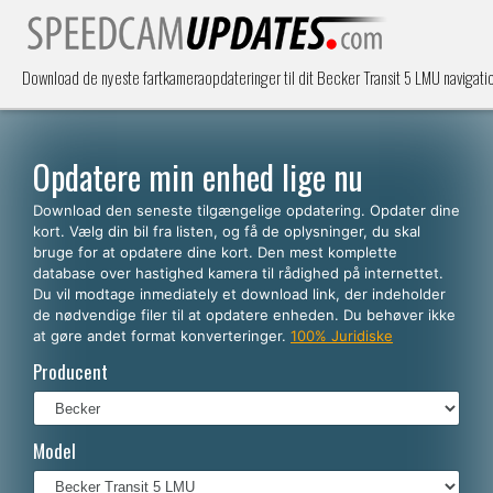
Download de nyeste fartkameraopdateringer til dit Becker Transit 5 LMU navigati
Opdatere min enhed lige nu
Download den seneste tilgængelige opdatering. Opdater dine
kort. Vælg din bil fra listen, og få de oplysninger, du skal
bruge for at opdatere dine kort. Den mest komplette
database over hastighed kamera til rådighed på internettet.
Du vil modtage inmediately et download link, der indeholder
de nødvendige filer til at opdatere enheden. Du behøver ikke
at gøre andet format konverteringer.
100% Juridiske
Producent
Model