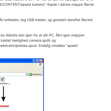
O8/CONTENT/speed kamera". Kopier i denne mappe filerne
5 LMU enheden, tag USB-kablet, og genstart derefter Becker
 du tilslutte den igen for at din PC. Åbn igen mappen
, kaldet hastighed camera.spdb og
 SpeedcamUpdates.spud. Endelig omdøbe "speed