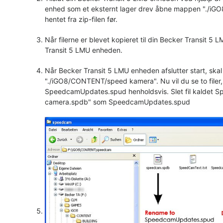
enhed som et eksternt lager drev åbne mappen "./iG
hentet fra zip-filen før.
Når filerne er blevet kopieret til din Becker Transit 
Transit 5 LMU enheden.
Når Becker Transit 5 LMU enheden afslutter start, skal
"./iGO8/CONTENT/speed kamera". Nu vil du se to filer
SpeedcamUpdates.spud henholdsvis. Slet fil kaldet
camera.spdb" som SpeedcamUpdates.spud