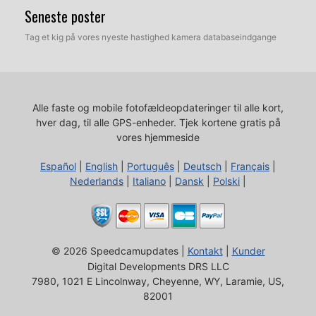
Seneste poster
Tag et kig på vores nyeste hastighed kamera databaseindgange
Alle faste og mobile fotofældeopdateringer til alle kort,
hver dag, til alle GPS-enheder.
Tjek kortene gratis på
vores hjemmeside
Español
|
English
|
Português
|
Deutsch
|
Français
|
Nederlands
|
Italiano
|
Dansk
|
Polski
|
© 2026 Speedcamupdates |
Kontakt
|
Kunder
Digital Developments DRS LLC
7980, 1021 E Lincolnway, Cheyenne, WY, Laramie, US,
82001