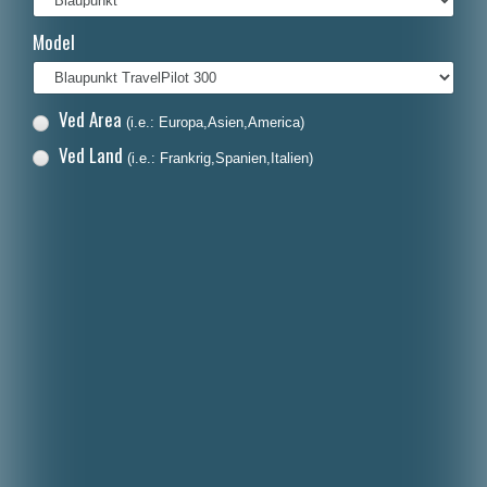
Français
Model
Italiano
Polski
Ved Area
(i.e.: Europa,Asien,America)
Nederlands
Ved Land
(i.e.: Frankrig,Spanien,Italien)