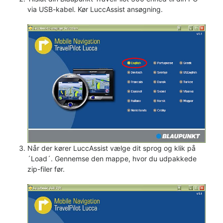
via USB-kabel. Kør LuccAssist ansøgning.
Når der kører LuccAssist vælge dit sprog og klik på
´Load´. Gennemse den mappe, hvor du udpakkede
zip-filer før.