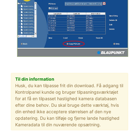
Til din information
Husk, du kan tilpasse frit din download. Få adgang til
Kontrolpanel kunde og bruger tilpasningsværktøjet
for at få en tilpasset hastighed kamera databasen
efter dine behov. Du skal bruge dette værktøj, hvis
din enhed ikke acceptere størrelsen af den nye
opdatering. Du kan tilføje og fjerne lande hastighed
Kameradata til din nuværende opsætning.