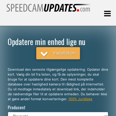
Sidst opdateret:
09.08.2026
Opdatere min enhed lige nu
Kunder
Installation
VÆLG DIT SPROG
Download den seneste tilgængelige opdatering. Opdater dine
kort. Vælg din bil fra listen, og få de oplysninger, du skal
Dansk
bruge for at opdatere dine kort. Den mest komplette
database over hastighed kamera til rådighed på internettet.
English
Du vil modtage inmediately et download link, der indeholder
de nødvendige filer til at opdatere enheden. Du behøver ikke
Español
at gøre andet format konverteringer.
100% Juridiske
Português
Producent
Deutsch