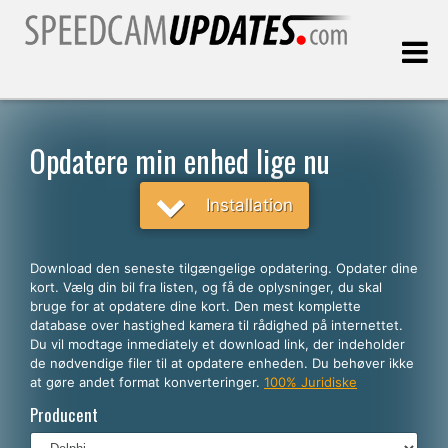
Sidst opdateret:
07.08.2026
Opdatere min enhed lige nu
Kunder
Installation
VÆLG DIT SPROG
Download den seneste tilgængelige opdatering. Opdater dine
kort. Vælg din bil fra listen, og få de oplysninger, du skal
Dansk
bruge for at opdatere dine kort. Den mest komplette
database over hastighed kamera til rådighed på internettet.
English
Du vil modtage inmediately et download link, der indeholder
de nødvendige filer til at opdatere enheden. Du behøver ikke
Español
at gøre andet format konverteringer.
100% Juridiske
Português
Producent
Deutsch