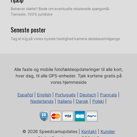
Behøver støtte? Bede om eventuelle relaterede spørgsmål.
Tjeneste, 100% juridiske
Seneste poster
Tag et kig på vores nyeste hastighed kamera databaseindgange
Alle faste og mobile fotofældeopdateringer til alle kort,
hver dag, til alle GPS-enheder.
Tjek kortene gratis på
vores hjemmeside
Español
|
English
|
Português
|
Deutsch
|
Français
|
Nederlands
|
Italiano
|
Dansk
|
Polski
|
© 2026 Speedcamupdates |
Kontakt
|
Kunder