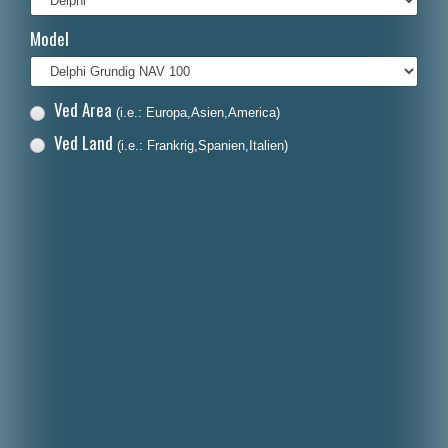
Français
Model
Italiano
Polski
Ved Area
(i.e.: Europa,Asien,America)
Nederlands
Ved Land
(i.e.: Frankrig,Spanien,Italien)