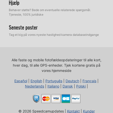
Hjælp
Behøver støtte? Bede om eventuelle relaterede spørgsmål.
Tjeneste, 100% juridiske
Seneste poster
Tag et kig på vores nyeste hastighed kamera databaseindgange
Alle faste og mobile fotofældeopdateringer til alle kort,
hver dag, til alle GPS-enheder.
Tjek kortene gratis på
vores hjemmeside
Español
|
English
|
Português
|
Deutsch
|
Français
|
Nederlands
|
Italiano
|
Dansk
|
Polski
|
© 2026 Speedcamupdates |
Kontakt
|
Kunder