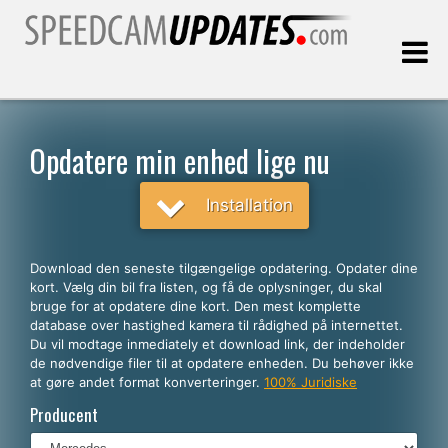
Sidst opdateret:
08.08.2026
Opdatere min enhed lige nu
Kunder
Installation
VÆLG DIT SPROG
Download den seneste tilgængelige opdatering. Opdater dine
kort. Vælg din bil fra listen, og få de oplysninger, du skal
Dansk
bruge for at opdatere dine kort. Den mest komplette
database over hastighed kamera til rådighed på internettet.
English
Du vil modtage inmediately et download link, der indeholder
de nødvendige filer til at opdatere enheden. Du behøver ikke
Español
at gøre andet format konverteringer.
100% Juridiske
Português
Producent
Deutsch