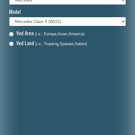
Français
Model
Italiano
Polski
Ved Area
(i.e.: Europa,Asien,America)
Nederlands
Ved Land
(i.e.: Frankrig,Spanien,Italien)