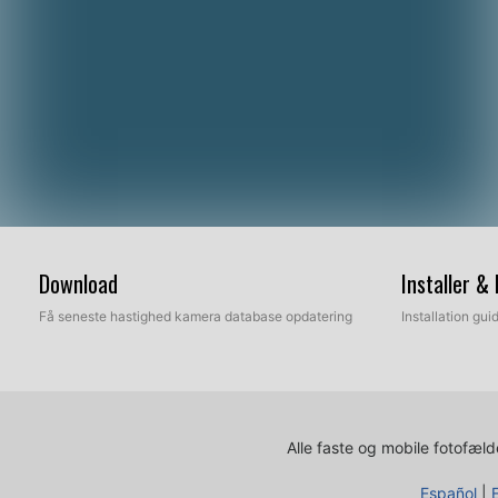
Download
Installer &
Få seneste hastighed kamera database opdatering
Installation gu
Alle faste og mobile fotofælde
Español
|