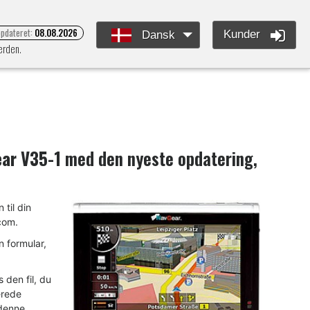
opdateret:
08.08.2026
Kunder
Dansk
erden.
ar V35-1
med den nyeste opdatering,
 til din
com.
n formular,
den fil, du
erede
 denne