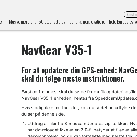
Sidst 
tem, inklusive mere end 150.000 faste og mobile kameralokationer i hele Europa og v
NavGear V35-1
For at opdatere din GPS-enhed:
NavGe
skal du følge næste instruktioner.
Først og fremmest skal du sørge for du fik opdateringsfilen
NavGear V35-1 enheden, hentes fra SpeedcamUpdates.
Hvis stadig ikke har fået det, kan du få det nu udfylde de
du ser på denne side.
Uddrag af filer fra SpeedcamUpdates zip-pakken. Hvis 
har downloadet ikke er en ZIP-fil betyder at filen er all
dekomprimeret, og du kan fortsætte med næste trin i