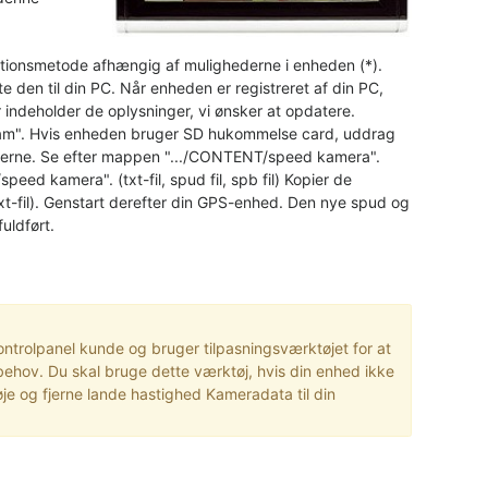
allationsmetode afhængig af mulighederne i enheden (*).
te den til din PC. Når enheden er registreret af din PC,
 indeholder de oplysninger, vi ønsker at opdatere.
ram". Hvis enheden bruger SD hukommelse card, uddrag
pperne. Se efter mappen ".../CONTENT/speed kamera".
speed kamera". (txt-fil, spud fil, spb fil) Kopier de
xt-fil). Genstart derefter din GPS-enhed. Den nye spud og
fuldført.
Kontrolpanel kunde og bruger tilpasningsværktøjet for at
behov. Du skal bruge dette værktøj, hvis din enhed ikke
øje og fjerne lande hastighed Kameradata til din