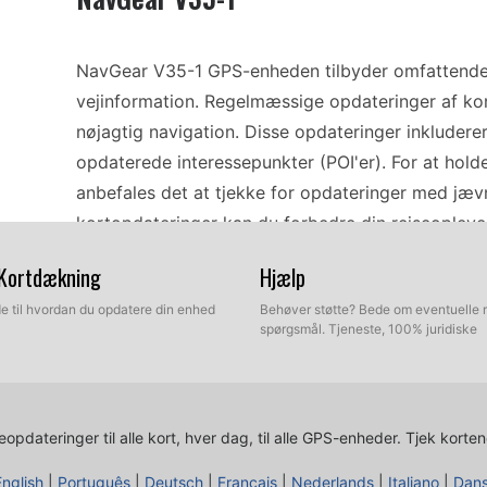
NavGear V35-1 GPS-enheden tilbyder omfattende 
vejinformation. Regelmæssige opdateringer af ko
nøjagtig navigation. Disse opdateringer inkludere
opdaterede interessepunkter (POI'er). For at hol
anbefales det at tjekke for opdateringer med jæ
kortopdateringer kan du forbedre din rejseoplevel
forårsaget af forældet information.
 Kortdækning
Hjælp
ide til hvordan du opdatere din enhed
Behøver støtte? Bede om eventuelle 
Opdatering af din NavGear V35-1 er en enkel proc
spørgsmål. Tjeneste, 100% juridiske
Begynd med at downloade de nyeste kortopdateri
de er downloadet, skal du forbinde din enhed til
kortet i din computer. Overfør opdateringsfilerne
opdateringer til alle kort, hver dag, til alle GPS-enheder.
Tjek korten
kort. Når overførslen er fuldført, skal du sikkert 
nye kort indlæses korrekt. Følg vejledningen på sk
English
|
Português
|
Deutsch
|
Français
|
Nederlands
|
Italiano
|
Dan