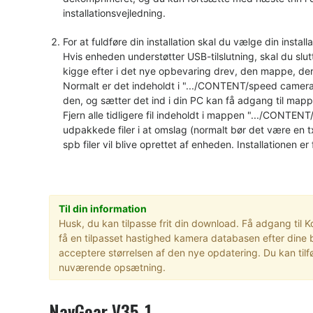
installationsvejledning.
For at fuldføre din installation skal du vælge din inst
Hvis enheden understøtter USB-tilslutning, skal du slut
kigge efter i det nye opbevaring drev, den mappe, der
Normalt er det indeholdt i ".../CONTENT/speed came
den, og sætter det ind i din PC kan få adgang til ma
Fjern alle tidligere fil indeholdt i mappen ".../CONTENT/
udpakkede filer i at omslag (normalt bør det være en t
spb filer vil blive oprettet af enheden. Installationen er 
Til din information
Husk, du kan tilpasse frit din download. Få adgang til 
få en tilpasset hastighed kamera databasen efter dine 
acceptere størrelsen af den nye opdatering. Du kan tilf
nuværende opsætning.
NavGear V35-1