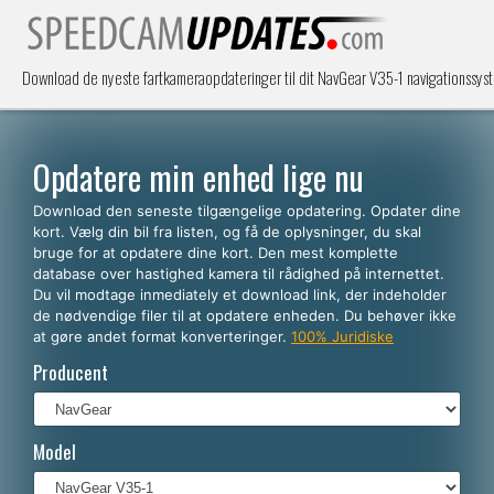
Download de nyeste fartkameraopdateringer til dit NavGear V35-1 navigationssys
Opdatere min enhed lige nu
Download den seneste tilgængelige opdatering. Opdater dine
kort. Vælg din bil fra listen, og få de oplysninger, du skal
bruge for at opdatere dine kort. Den mest komplette
database over hastighed kamera til rådighed på internettet.
Du vil modtage inmediately et download link, der indeholder
de nødvendige filer til at opdatere enheden. Du behøver ikke
at gøre andet format konverteringer.
100% Juridiske
Producent
Model