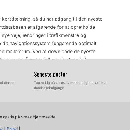
kortdækning, så du har adgang til den nyeste
rtdatabasen er afgørende for at opretholde
r nye veje, ændringer i trafikmønstre og
de dit navigationssystem fungerende optimalt
vne mellemrum. Ved at downloade de nyeste
se og undgå potentielle navigationsfejl
Seneste poster
relaterede
Tag et kig på vores nyeste hastighed kamera
es, der kan udføres via USB eller SD-kort.
databaseindgange
nger fra den officielle NavGear-hjemmeside. Når
 din computer med et USB-kabel eller indsætte SD-
 til den relevante mappe på din enhed eller SD-
e gratis på vores hjemmeside
fjerne enheden og genstarte den for at sikre, at de
ærmen for at afslutte installationen.
sk
|
Polski
|