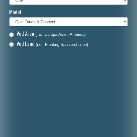
Français
Model
Italiano
Polski
Ved Area
(i.e.: Europa,Asien,America)
Nederlands
Ved Land
(i.e.: Frankrig,Spanien,Italien)