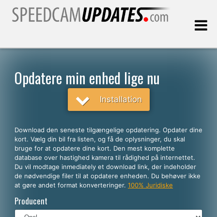
Sidst opdateret:
09.08.2026
Opdatere min enhed lige nu
Kunder
Installation
VÆLG DIT SPROG
Download den seneste tilgængelige opdatering. Opdater dine
kort. Vælg din bil fra listen, og få de oplysninger, du skal
Dansk
bruge for at opdatere dine kort. Den mest komplette
database over hastighed kamera til rådighed på internettet.
English
Du vil modtage inmediately et download link, der indeholder
de nødvendige filer til at opdatere enheden. Du behøver ikke
Español
at gøre andet format konverteringer.
100% Juridiske
Português
Producent
Deutsch