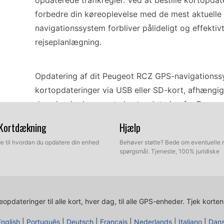
opdaterede trafikregler. Ved at bestille kortopd
forbedre din køreoplevelse med de mest aktuelle d
navigationssystem forbliver pålideligt og effektiv
rejseplanlægning.
Opdatering af dit Peugeot RCZ GPS-navigationssys
kortopdateringer via USB eller SD-kort, afhængigt
downloade den nyeste kortopdatering fra Peugeo
opdateringen til dit USB- eller SD-kort. Indsæt ko
 Kortdækning
Hjælp
instruktionerne på skærmen for at fuldføre install
ide til hvordan du opdatere din enhed
Behøver støtte? Bede om eventuelle 
navigationssystem er udstyret med de nyeste kort
spørgsmål. Tjeneste, 100% juridiske
behov for professionel assistance.
Peugeot RCZ Connect Nav + giver præcis rutevejled
opdateringer til alle kort, hver dag, til alle GPS-enheder.
Tjek korten
Systemet tilbyder navigation i realtid, der hjæl
og ændringer i vejforhold. Derudover kan GPS-na
English
|
Português
|
Deutsch
|
Français
|
Nederlands
|
Italiano
|
Dan