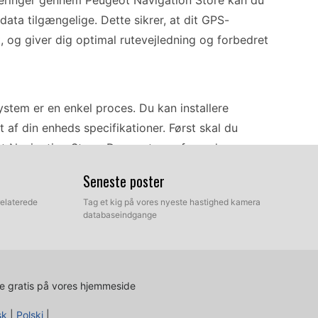
ateringer gennem Peugeot Navigation Store kan du
ata tilgængelige. Dette sikrer, at dit GPS-
t, og giver dig optimal rutevejledning og forbedret
tem er en enkel proces. Du kan installere
 af din enheds specifikationer. Først skal du
t Navigation Store. Dernæst overfører du
rtet i dit navigationssystem, og følg
Seneste poster
ationen. Denne metode sikrer, at dit
relaterede
Tag et kig på vores nyeste hastighed kamera
, hvilket muliggør problemfri opdateringer uden
databaseindgange
ning, så du effektivt når din destination.
e gratis på vores hjemmeside
per dig med at navigere gennem komplekse kryds
vigationssystemet advare dig om placeringer af
sk
|
Polski
|