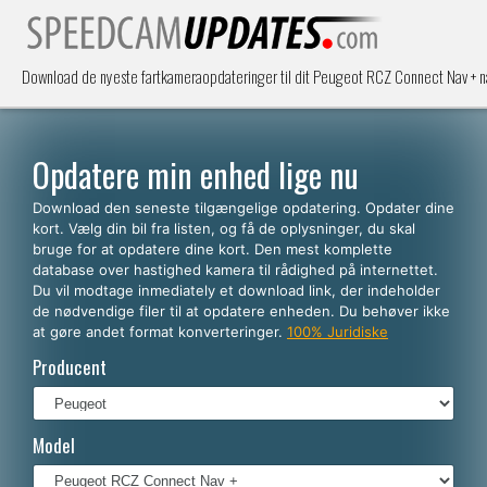
Download de nyeste fartkameraopdateringer til dit Peugeot RCZ Connect Nav + na
Opdatere min enhed lige nu
Download den seneste tilgængelige opdatering. Opdater dine
kort. Vælg din bil fra listen, og få de oplysninger, du skal
bruge for at opdatere dine kort. Den mest komplette
database over hastighed kamera til rådighed på internettet.
Du vil modtage inmediately et download link, der indeholder
de nødvendige filer til at opdatere enheden. Du behøver ikke
at gøre andet format konverteringer.
100% Juridiske
Producent
Model