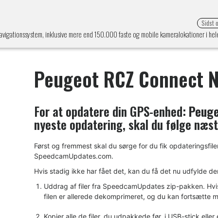
Sidst 
vigationssystem, inklusive mere end 150.000 faste og mobile kameralokationer i hel
Peugeot RCZ Connect N
For at opdatere din GPS-enhed:
Peuge
nyeste opdatering, skal du følge næst
Først og fremmest skal du sørge for du fik opdateringsfi
SpeedcamUpdates.com.
Hvis stadig ikke har fået det, kan du få det nu udfylde de
Uddrag af filer fra SpeedcamUpdates zip-pakken. Hvis d
filen er allerede dekomprimeret, og du kan fortsætte me
Kopier alle de filer, du udpakkede før, i USB-stick el