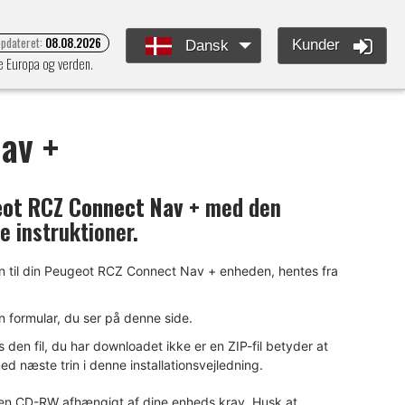
opdateret:
08.08.2026
Kunder
Dansk
e Europa og verden.
av +
ot RCZ Connect Nav +
med den
e instruktioner.
len til din Peugeot RCZ Connect Nav + enheden, hentes fra
n formular, du ser på denne side.
en fil, du har downloadet ikke er en ZIP-fil betyder at
d næste trin i denne installationsvejledning.
ler en CD-RW afhængigt af dine enheds krav. Husk at