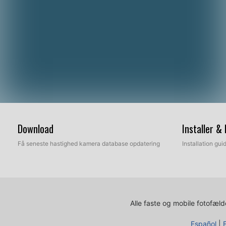
Download
Installer &
Få seneste hastighed kamera database opdatering
Installation gu
Alle faste og mobile fotofælde
Español
|