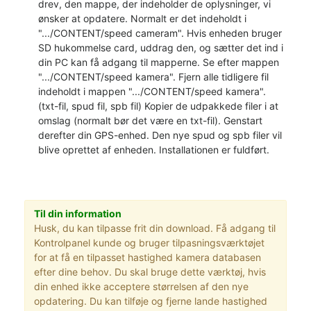
drev, den mappe, der indeholder de oplysninger, vi
ønsker at opdatere. Normalt er det indeholdt i
".../CONTENT/speed cameram". Hvis enheden bruger
SD hukommelse card, uddrag den, og sætter det ind i
din PC kan få adgang til mapperne. Se efter mappen
".../CONTENT/speed kamera". Fjern alle tidligere fil
indeholdt i mappen ".../CONTENT/speed kamera".
(txt-fil, spud fil, spb fil) Kopier de udpakkede filer i at
omslag (normalt bør det være en txt-fil). Genstart
derefter din GPS-enhed. Den nye spud og spb filer vil
blive oprettet af enheden. Installationen er fuldført.
Til din information
Husk, du kan tilpasse frit din download. Få adgang til
Kontrolpanel kunde og bruger tilpasningsværktøjet
for at få en tilpasset hastighed kamera databasen
efter dine behov. Du skal bruge dette værktøj, hvis
din enhed ikke acceptere størrelsen af den nye
opdatering. Du kan tilføje og fjerne lande hastighed