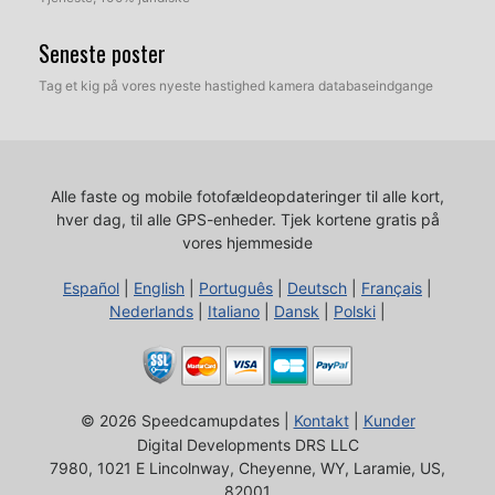
Seneste poster
Tag et kig på vores nyeste hastighed kamera databaseindgange
Alle faste og mobile fotofældeopdateringer til alle kort,
hver dag, til alle GPS-enheder.
Tjek kortene gratis på
vores hjemmeside
Español
|
English
|
Português
|
Deutsch
|
Français
|
Nederlands
|
Italiano
|
Dansk
|
Polski
|
© 2026 Speedcamupdates |
Kontakt
|
Kunder
Digital Developments DRS LLC
7980, 1021 E Lincolnway, Cheyenne, WY, Laramie, US,
82001