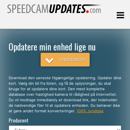
Sidst opdateret:
07.08.2026
Opdatere min enhed lige nu
Kunder
Installation
VÆLG DIT SPROG
Download den seneste tilgængelige opdatering. Opdater dine
kort. Vælg din bil fra listen, og få de oplysninger, du skal
Dansk
bruge for at opdatere dine kort. Den mest komplette
database over hastighed kamera til rådighed på internettet.
English
Du vil modtage inmediately et download link, der indeholder
de nødvendige filer til at opdatere enheden. Du behøver ikke
Español
at gøre andet format konverteringer.
100% Juridiske
Português
Producent
Deutsch