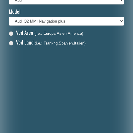
Français
Model
Italiano
Polski
Ved Area
(i.e.: Europa,Asien,America)
Nederlands
Ved Land
(i.e.: Frankrig,Spanien,Italien)