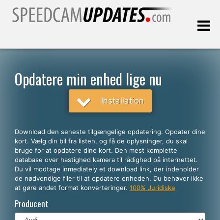
Sidst opdateret:
07.08.2026
Opdatere min enhed lige nu
Kunder
Installation
VÆLG DIT SPROG
Download den seneste tilgængelige opdatering. Opdater dine
kort. Vælg din bil fra listen, og få de oplysninger, du skal
Dansk
bruge for at opdatere dine kort. Den mest komplette
database over hastighed kamera til rådighed på internettet.
English
Du vil modtage inmediately et download link, der indeholder
de nødvendige filer til at opdatere enheden. Du behøver ikke
Español
at gøre andet format konverteringer.
100% Juridiske
Português
Producent
Deutsch