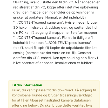
tilslutning, skal du slutte den til din PC. Når enheden er
registreret af din PC, kigge efter i det nye opbevaring
drev, den mappe, der indeholder de oplysninger, vi
ønsker at opdatere. Normalt er det indeholdt i
".../CONTENT/speed cameram". Hvis enheden bruger
SD hukommelse card, uddrag den, og sætter det ind i
din PC kan få adgang til mapperne. Se efter mappen
".../CONTENT/speed kamera". Fjern alle tidligere fil
indeholdt i mappen ".../CONTENT/speed kamera".
(txt-fil, spud fil, spb fil) Kopier de udpakkede filer i at
omslag (normalt bør det være en txt-fil). Genstart
derefter din GPS-enhed. Den nye spud og spb filer vil
blive oprettet af enheden. Installationen er fuldført.
Til din information
Husk, du kan tilpasse frit din download. Få adgang til
Kontrolpanel kunde og bruger tilpasningsværktøjet
for at få en tilpasset hastighed kamera databasen
efter dine behov. Du skal bruge dette værktøj, hvis