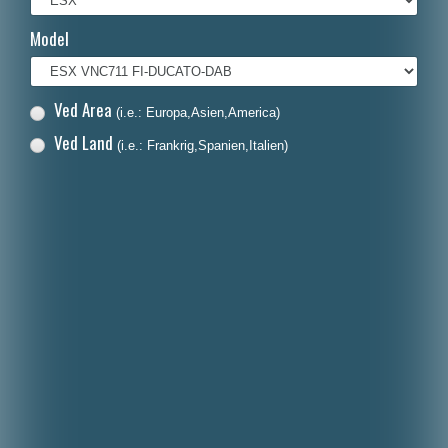
Français
Model
Italiano
Polski
Ved Area
(i.e.: Europa,Asien,America)
Nederlands
Ved Land
(i.e.: Frankrig,Spanien,Italien)