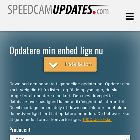
Sidst opdateret:
05.08.2026
Opdatere min enhed lige nu
Kunder
Installation
VÆLG DIT SPROG
Download den seneste tilgængelige opdatering. Opdater dine
kort. Vælg din bil fra listen, og få de oplysninger, du skal
Dansk
bruge for at opdatere dine kort. Den mest komplette
database over hastighed kamera til rådighed på internettet.
English
Du vil modtage inmediately et download link, der indeholder
de nødvendige filer til at opdatere enheden. Du behøver ikke
Español
at gøre andet format konverteringer.
100% Juridiske
Português
Producent
Deutsch