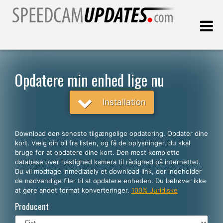
Sidst opdateret:
09.08.2026
Opdatere min enhed lige nu
Kunder
Installation
VÆLG DIT SPROG
Download den seneste tilgængelige opdatering. Opdater dine
kort. Vælg din bil fra listen, og få de oplysninger, du skal
Dansk
bruge for at opdatere dine kort. Den mest komplette
database over hastighed kamera til rådighed på internettet.
English
Du vil modtage inmediately et download link, der indeholder
de nødvendige filer til at opdatere enheden. Du behøver ikke
Español
at gøre andet format konverteringer.
100% Juridiske
Português
Producent
Deutsch