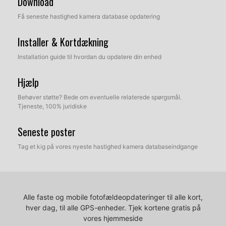
Download
Få seneste hastighed kamera database opdatering
Installer & Kortdækning
Installation guide til hvordan du opdatere din enhed
Hjælp
Behøver støtte? Bede om eventuelle relaterede spørgsmål.
Tjeneste, 100% juridiske
Seneste poster
Tag et kig på vores nyeste hastighed kamera databaseindgange
Alle faste og mobile fotofældeopdateringer til alle kort,
hver dag, til alle GPS-enheder.
Tjek kortene gratis på
vores hjemmeside