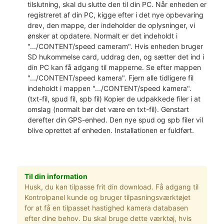
tilslutning, skal du slutte den til din PC. Når enheden er
registreret af din PC, kigge efter i det nye opbevaring
drev, den mappe, der indeholder de oplysninger, vi
ønsker at opdatere. Normalt er det indeholdt i
".../CONTENT/speed cameram". Hvis enheden bruger
SD hukommelse card, uddrag den, og sætter det ind i
din PC kan få adgang til mapperne. Se efter mappen
".../CONTENT/speed kamera". Fjern alle tidligere fil
indeholdt i mappen ".../CONTENT/speed kamera".
(txt-fil, spud fil, spb fil) Kopier de udpakkede filer i at
omslag (normalt bør det være en txt-fil). Genstart
derefter din GPS-enhed. Den nye spud og spb filer vil
blive oprettet af enheden. Installationen er fuldført.
Til din information
Husk, du kan tilpasse frit din download. Få adgang til
Kontrolpanel kunde og bruger tilpasningsværktøjet
for at få en tilpasset hastighed kamera databasen
efter dine behov. Du skal bruge dette værktøj, hvis