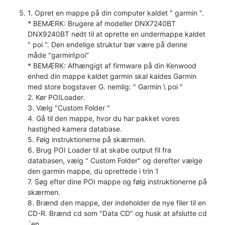
1. Opret en mappe på din computer kaldet " garmin ".
* BEMÆRK: Brugere af modeller DNX7240BT
DNX9240BT nødt til at oprette en undermappe kaldet
" poi ". Den endelige struktur bør være på denne
måde "garmin\poi"
* BEMÆRK: Afhængigt af firmware på din Kenwood
enhed din mappe kaldet garmin skal kaldes Garmin
med store bogstaver G. nemlig: " Garmin \ poi "
2. Kør POILoader.
3. Vælg "Custom Folder "
4. Gå til den mappe, hvor du har pakket vores
hastighed kamera database.
5. Følg instruktionerne på skærmen.
6. Brug POI Loader til at skabe output fil fra
databasen, vælg " Custom Folder" og derefter vælge
den garmin mappe, du oprettede i trin 1
7. Søg efter dine POI mappe og følg instruktionerne på
skærmen.
8. Brænd den mappe, der indeholder de nye filer til en
CD-R. Brænd cd som "Data CD" og husk at afslutte cd
´en.