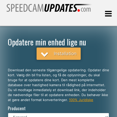
Sidst opdateret:
09.08.2026
Opdatere min enhed lige nu
Kunder
Installation
VÆLG DIT SPROG
Download den seneste tilgængelige opdatering. Opdater dine
kort. Vælg din bil fra listen, og få de oplysninger, du skal
Dansk
bruge for at opdatere dine kort. Den mest komplette
database over hastighed kamera til rådighed på internettet.
English
Du vil modtage inmediately et download link, der indeholder
de nødvendige filer til at opdatere enheden. Du behøver ikke
Español
at gøre andet format konverteringer.
100% Juridiske
Português
Producent
Deutsch