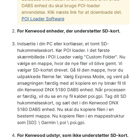
DABS enhed du skal bruge POI-loader
anvendelse. Klik næste link for at downloade det.
POI Loader Software
For Kenwood enheder, der understøtter SD-kort.
Indsætte i din PC eller kortlæser, et tomt SD-
hukommelseskort. Kør POI loader. I det første
skærmbillede i POI Loader vælg "Custom Folder". Nu
vælge en mappe, hvor de nye filer vil blive gemt. Vi
vælger SD-kortet drevet. Gå til den mappe, hvor du
udpakkede filerne før. Vælg Express Mode, og vent på
ansøgningen færdig med at kopiere en ny binær fil til
din Kenwood DNX 5180 DABS enhed. Når processen
er færdig, vil du se en ny fil kaldet poi.gpi. Tag dit SD
hukommelseskort, og sæt det i din Kenwood DNX
5180 DABS enhed. Nu skal du kopiere filen i en
bestemt mappe. Nu kopiere filen i en mappestruktur
som [SD]: \ Garmin \ poi \ poi.gpi.
For Kenwood udstyr, som ikke understøtter SD-kort.