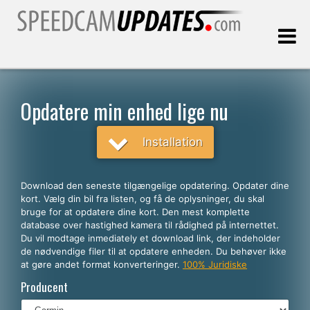
Sidst opdateret:
09.08.2026
Opdatere min enhed lige nu
Kunder
Installation
VÆLG DIT SPROG
Download den seneste tilgængelige opdatering. Opdater dine
kort. Vælg din bil fra listen, og få de oplysninger, du skal
Dansk
bruge for at opdatere dine kort. Den mest komplette
database over hastighed kamera til rådighed på internettet.
English
Du vil modtage inmediately et download link, der indeholder
de nødvendige filer til at opdatere enheden. Du behøver ikke
Español
at gøre andet format konverteringer.
100% Juridiske
Português
Producent
Deutsch