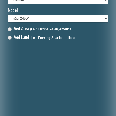
Français
Model
Italiano
Polski
Ved Area
(i.e.: Europa,Asien,America)
Nederlands
Ved Land
(i.e.: Frankrig,Spanien,Italien)