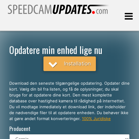
Sidst opdateret:
07.08.2026
Opdatere min enhed lige nu
Kunder
Installation
VÆLG DIT SPROG
Download den seneste tilgængelige opdatering. Opdater dine
kort. Vælg din bil fra listen, og få de oplysninger, du skal
Dansk
bruge for at opdatere dine kort. Den mest komplette
database over hastighed kamera til rådighed på internettet.
English
Du vil modtage inmediately et download link, der indeholder
de nødvendige filer til at opdatere enheden. Du behøver ikke
Español
at gøre andet format konverteringer.
100% Juridiske
Português
Producent
Deutsch