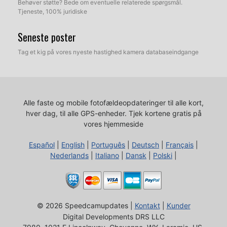
Behøver støtte? Bede om eventuelle relaterede spørgsmål.
Tjeneste, 100% juridiske
Seneste poster
Tag et kig på vores nyeste hastighed kamera databaseindgange
Alle faste og mobile fotofældeopdateringer til alle kort,
hver dag, til alle GPS-enheder.
Tjek kortene gratis på
vores hjemmeside
Español
|
English
|
Português
|
Deutsch
|
Français
|
Nederlands
|
Italiano
|
Dansk
|
Polski
|
© 2026 Speedcamupdates |
Kontakt
|
Kunder
Digital Developments DRS LLC