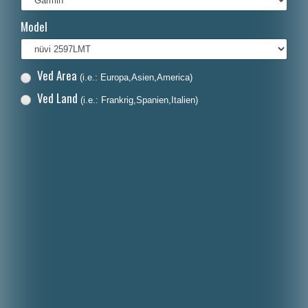
Français
Model
Italiano
Polski
Ved Area
(i.e.: Europa,Asien,America)
Nederlands
Ved Land
(i.e.: Frankrig,Spanien,Italien)