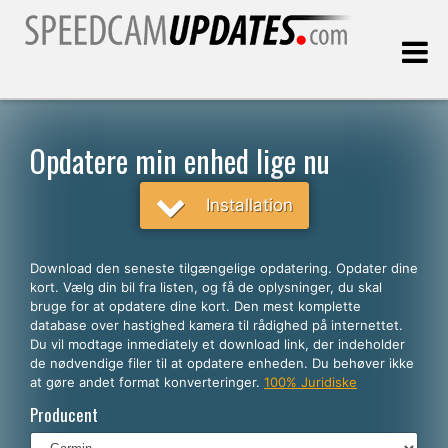
Sidst opdateret:
09.08.2026
Opdatere min enhed lige nu
Kunder
Installation
VÆLG DIT SPROG
Download den seneste tilgængelige opdatering. Opdater dine
kort. Vælg din bil fra listen, og få de oplysninger, du skal
Dansk
bruge for at opdatere dine kort. Den mest komplette
database over hastighed kamera til rådighed på internettet.
English
Du vil modtage inmediately et download link, der indeholder
de nødvendige filer til at opdatere enheden. Du behøver ikke
Español
at gøre andet format konverteringer.
100% Juridiske
Português
Producent
Deutsch