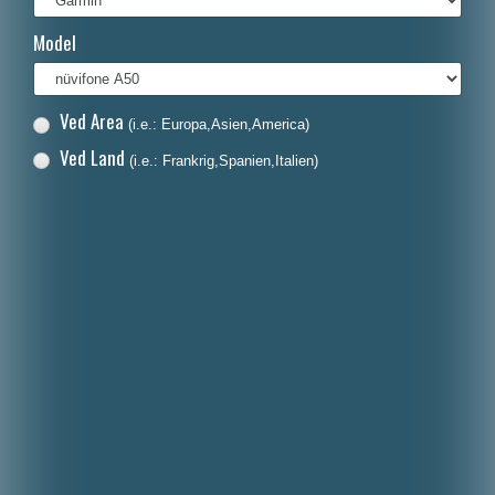
Français
Model
Italiano
Polski
Ved Area
(i.e.: Europa,Asien,America)
Nederlands
Ved Land
(i.e.: Frankrig,Spanien,Italien)