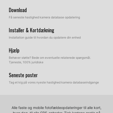
Download
Få seneste hastighed kamera database opdatering
Installer & Kortdækning
Installation guide til hvordan du opdatere din enhed
Hjælp
Behøver støtte? Bede om eventuelle relaterede spørgsmål.
Tjeneste, 100% juridiske
Seneste poster
Tag et kig på vores nyeste hastighed kamera databaseindgange
Alle faste og mobile fotofældeopdateringer til alle kort,
hver dag, til alle GPS-enheder.
Tjek kortene gratis på